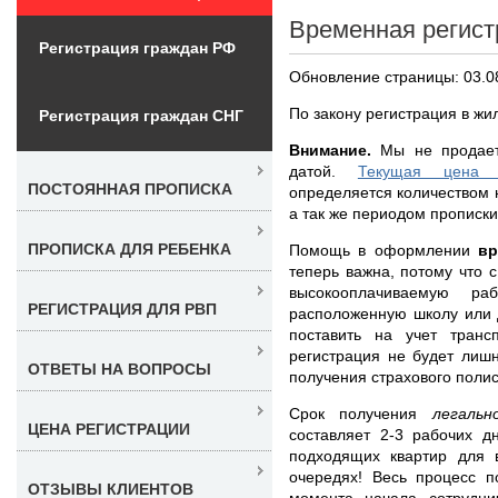
Временная регист
Регистрация граждан РФ
Обновление страницы: 03.0
По закону регистрация в ж
Регистрация граждан СНГ
Внимание.
Мы не продает 
датой.
Текущая цена 
ПОСТОЯННАЯ ПРОПИСКА
определяется количеством 
а так же периодом прописки
ПРОПИСКА ДЛЯ РЕБЕНКА
Помощь в оформлении
вр
теперь важна, потому что 
высокооплачиваемую ра
РЕГИСТРАЦИЯ ДЛЯ РВП
расположенную школу или д
поставить на учет транс
регистрация не будет лиш
ОТВЕТЫ НА ВОПРОСЫ
получения страхового полис
Срок получения
легаль
ЦЕНА РЕГИСТРАЦИИ
составляет 2-3 рабочих д
подходящих квартир для 
очередях! Весь процесс п
ОТЗЫВЫ КЛИЕНТОВ
момента начала сотрудни