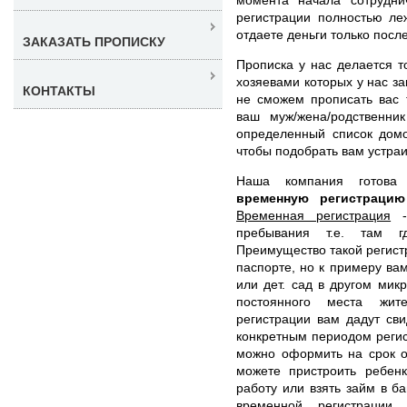
регистрации полностью ле
отдаете деньги только пос
ЗАКАЗАТЬ ПРОПИСКУ
Прописка у нас делается т
хозяевами которых у нас з
КОНТАКТЫ
не сможем прописать вас 
ваш муж/жена/родственни
определенный список домо
чтобы подобрать вам устра
Наша компания готов
временную регистраци
Временная регистрация
- 
пребывания т.е. там г
Преимущество такой регистр
паспорте, но к примеру ва
или дет. сад в другом мик
постоянного места жит
регистрации вам дадут св
конкретным периодом регис
можно оформить на срок о
можете пристроить ребенк
работу или взять займ в 
временной регистрации 